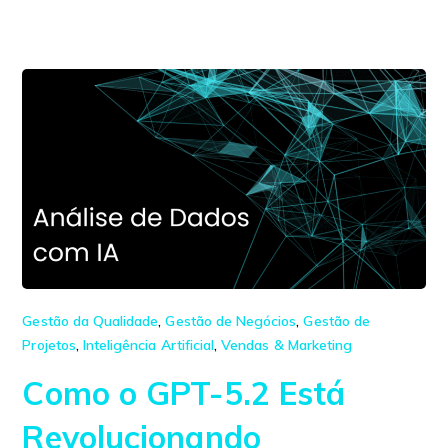
Gestão da Qualidade
,
Gestão de Negócios
,
Gestão de
Projetos
,
Inteligência Artificial
,
Vendas & Marketing
Como o GPT-5.2 Está
Revolucionando