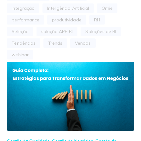
integração
Inteligência Artificial
Omie
performance
produtividade
RH
Seleção
solução APP BI
Soluções de BI
Tendências
Trends
Vendas
webinar