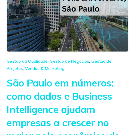
Gestão da Qualidade
,
Gestão de Negócios
,
Gestão de
Projetos
,
Vendas & Marketing
São Paulo em números:
como dados e Business
Intelligence ajudam
empresas a crescer no