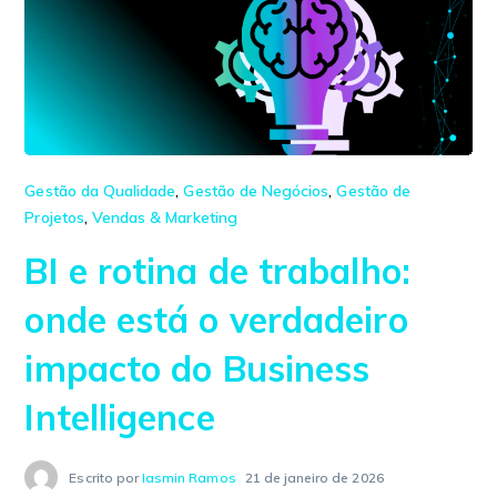
Gestão da Qualidade
,
Gestão de Negócios
,
Gestão de
Projetos
,
Vendas & Marketing
BI e rotina de trabalho:
onde está o verdadeiro
impacto do Business
Intelligence
Escrito por
Iasmin Ramos
21 de janeiro de 2026