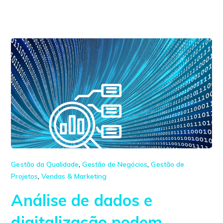
Gestão da Qualidade
,
Gestão de Negócios
,
Gestão de
Projetos
,
Vendas & Marketing
Análise de dados e
digitalização podem