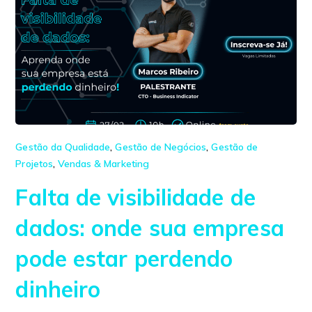
Gestão da Qualidade
,
Gestão de Negócios
,
Gestão de
Projetos
,
Vendas & Marketing
Falta de visibilidade de
dados: onde sua empresa
pode estar perdendo
dinheiro