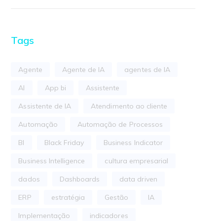
Tags
Agente
Agente de IA
agentes de IA
AI
App bi
Assistente
Assistente de IA
Atendimento ao cliente
Automação
Automação de Processos
BI
Black Friday
Business Indicator
Business Intelligence
cultura empresarial
dados
Dashboards
data driven
ERP
estratégia
Gestão
IA
Implementação
indicadores