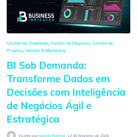
Gestão da Qualidade
,
Gestão de Negócios
,
Gestão de
Projetos
,
Vendas & Marketing
BI Sob Demanda:
Transforme Dados em
Decisões com Inteligência
de Negócios Ágil e
Estratégica
Escrito por
Iasmin Ramos
12 de fevereiro de 2026