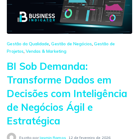
Gestão da Qualidade
,
Gestão de Negócios
,
Gestão de
Projetos
,
Vendas & Marketing
BI Sob Demanda:
Transforme Dados em
Decisões com Inteligência
de Negócios Ágil e
Estratégica
Escrito por
Iasmin Ramos
12 de fevereiro de 2026