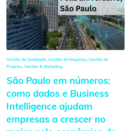
Gestão da Qualidade
,
Gestão de Negócios
,
Gestão de
Projetos
,
Vendas & Marketing
São Paulo em números:
como dados e Business
Intelligence ajudam
empresas a crescer no