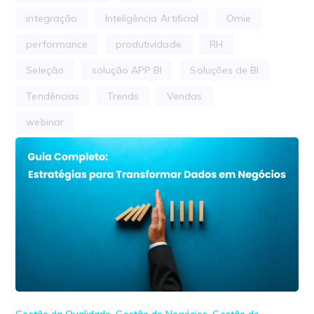
integração
Inteligência Artificial
Omie
performance
produtividade
RH
Seleção
solução APP BI
Soluções de BI
Tendências
Trends
Vendas
webinar