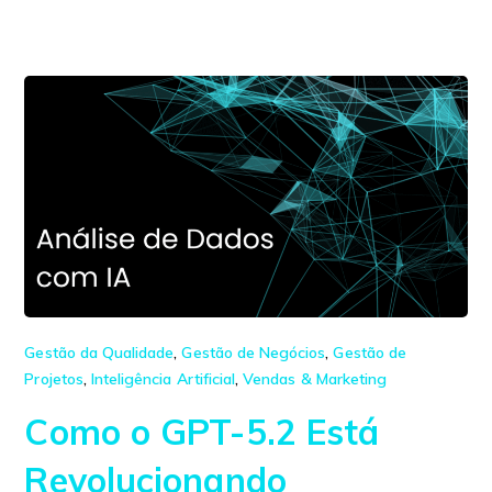
Gestão da Qualidade
,
Gestão de Negócios
,
Gestão de
Projetos
,
Inteligência Artificial
,
Vendas & Marketing
Como o GPT-5.2 Está
Revolucionando