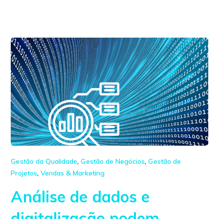
Gestão da Qualidade
,
Gestão de Negócios
,
Gestão de
Projetos
,
Vendas & Marketing
Análise de dados e
digitalização podem