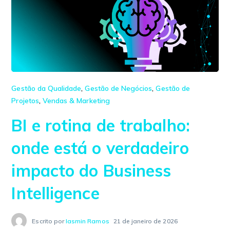
Gestão da Qualidade
,
Gestão de Negócios
,
Gestão de
Projetos
,
Vendas & Marketing
BI e rotina de trabalho:
onde está o verdadeiro
impacto do Business
Intelligence
Escrito por
Iasmin Ramos
21 de janeiro de 2026