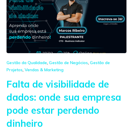
Gestão da Qualidade
,
Gestão de Negócios
,
Gestão de
Projetos
,
Vendas & Marketing
Falta de visibilidade de
dados: onde sua empresa
pode estar perdendo
dinheiro