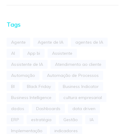
Tags
Agente
Agente de IA
agentes de IA
AI
App bi
Assistente
Assistente de IA
Atendimento ao cliente
Automação
Automação de Processos
BI
Black Friday
Business Indicator
Business Intelligence
cultura empresarial
dados
Dashboards
data driven
ERP
estratégia
Gestão
IA
Implementação
indicadores