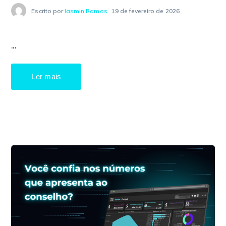
Escrito por
Iasmin Ramos
19 de fevereiro de 2026
...
Ler mais