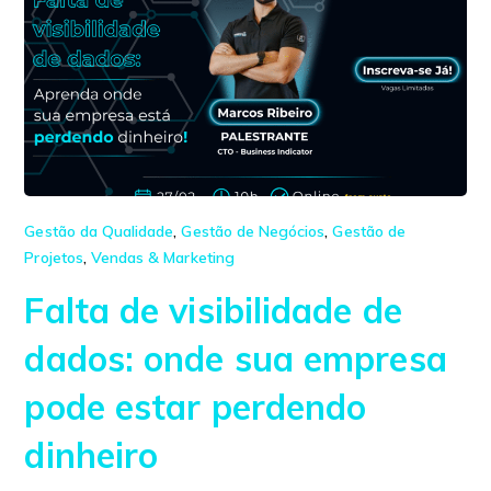
Gestão da Qualidade
,
Gestão de Negócios
,
Gestão de
Projetos
,
Vendas & Marketing
Falta de visibilidade de
dados: onde sua empresa
pode estar perdendo
dinheiro