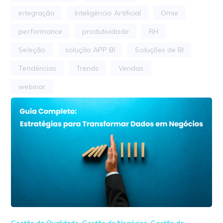
integração
Inteligência Artificial
Omie
performance
produtividade
RH
Seleção
solução APP BI
Soluções de BI
Tendências
Trends
Vendas
webinar