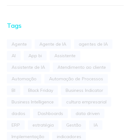
Tags
Agente
Agente de IA
agentes de IA
AI
App bi
Assistente
Assistente de IA
Atendimento ao cliente
Automação
Automação de Processos
BI
Black Friday
Business Indicator
Business Intelligence
cultura empresarial
dados
Dashboards
data driven
ERP
estratégia
Gestão
IA
Implementação
indicadores