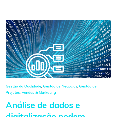
Gestão da Qualidade
,
Gestão de Negócios
,
Gestão de
Projetos
,
Vendas & Marketing
Análise de dados e
digitalização podem