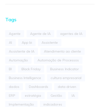
Tags
Agente
Agente de IA
agentes de IA
AI
App bi
Assistente
Assistente de IA
Atendimento ao cliente
Automação
Automação de Processos
BI
Black Friday
Business Indicator
Business Intelligence
cultura empresarial
dados
Dashboards
data driven
ERP
estratégia
Gestão
IA
Implementação
indicadores