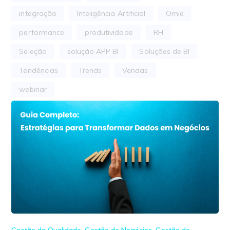
integração
Inteligência Artificial
Omie
performance
produtividade
RH
Seleção
solução APP BI
Soluções de BI
Tendências
Trends
Vendas
webinar