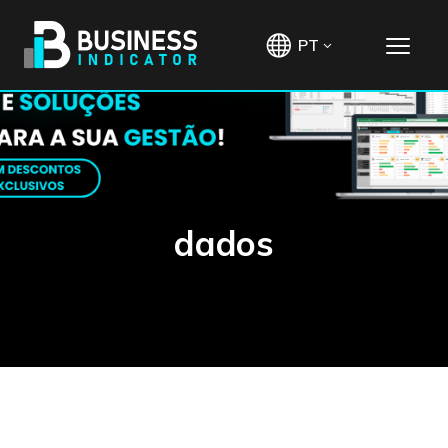
PT
dados