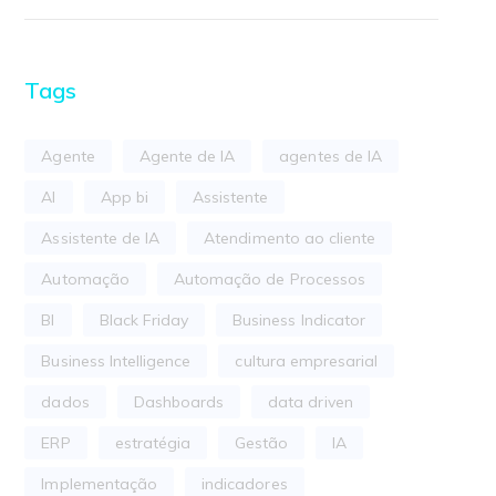
Tags
Agente
Agente de IA
agentes de IA
AI
App bi
Assistente
Assistente de IA
Atendimento ao cliente
Automação
Automação de Processos
BI
Black Friday
Business Indicator
Business Intelligence
cultura empresarial
dados
Dashboards
data driven
ERP
estratégia
Gestão
IA
Implementação
indicadores