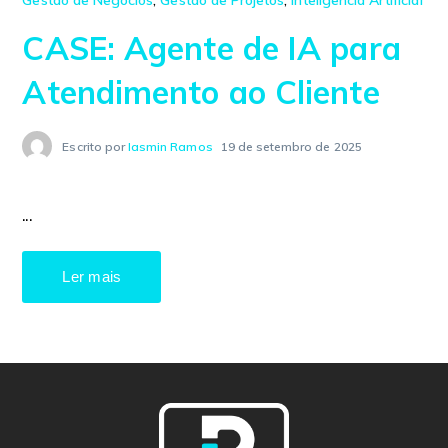
Gestão de Negócios
,
Gestão de Projetos
,
Inteligência Artificial
CASE: Agente de IA para
Atendimento ao Cliente
Escrito por
Iasmin Ramos
19 de setembro de 2025
...
Ler mais