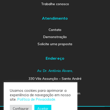
Trabalhe conosco
Atendimento
Contato
Demonstração
Solicite uma proposta
Endereço
Av. Dr. Antônio Álvaro,
330 Vila Assunção – Santo André
SP- Brasil. CEP 09030-520
Usamos cookies para aprimorar a
contact@businessindicator.com
experiência de navegação em nosso
site.
Política de Privacidade.
Configurar
Aceitar