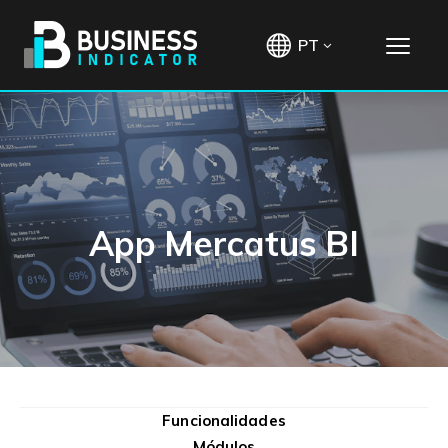
PT
App Mercatus BI
Funcionalidades
Módulos