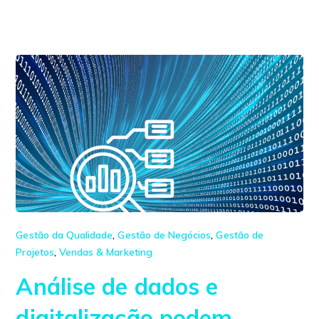
Gestão da Qualidade
,
Gestão de Negócios
,
Gestão de
Projetos
,
Vendas & Marketing
Análise de dados e
digitalização podem