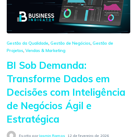
Gestão da Qualidade
,
Gestão de Negócios
,
Gestão de
Projetos
,
Vendas & Marketing
BI Sob Demanda:
Transforme Dados em
Decisões com Inteligência
de Negócios Ágil e
Estratégica
Escrito por
Iasmin Ramos
12 de fevereiro de 2026