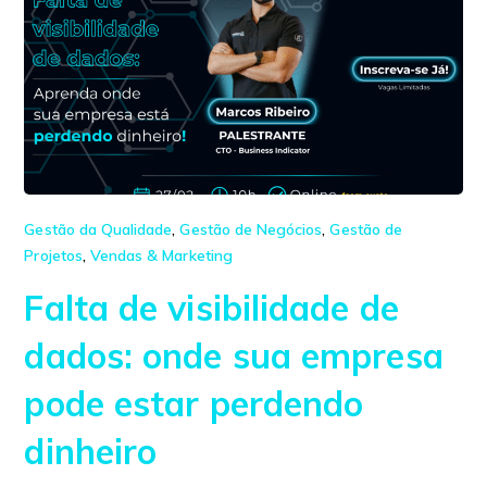
Gestão da Qualidade
,
Gestão de Negócios
,
Gestão de
Projetos
,
Vendas & Marketing
Falta de visibilidade de
dados: onde sua empresa
pode estar perdendo
dinheiro