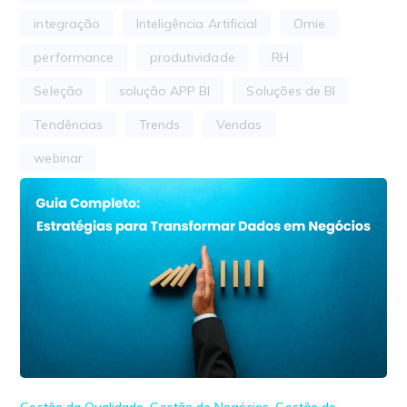
integração
Inteligência Artificial
Omie
performance
produtividade
RH
Seleção
solução APP BI
Soluções de BI
Tendências
Trends
Vendas
webinar