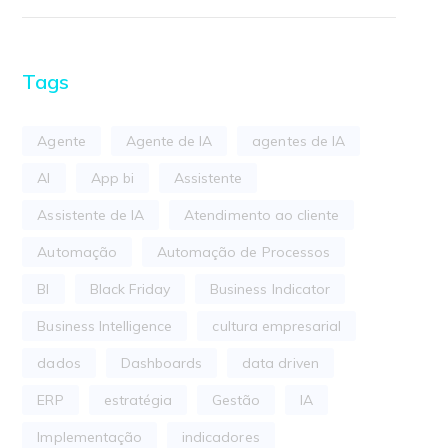
Tags
Agente
Agente de IA
agentes de IA
AI
App bi
Assistente
Assistente de IA
Atendimento ao cliente
Automação
Automação de Processos
BI
Black Friday
Business Indicator
Business Intelligence
cultura empresarial
dados
Dashboards
data driven
ERP
estratégia
Gestão
IA
Implementação
indicadores