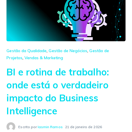
Gestão da Qualidade
,
Gestão de Negócios
,
Gestão de
Projetos
,
Vendas & Marketing
BI e rotina de trabalho:
onde está o verdadeiro
impacto do Business
Intelligence
Escrito por
Iasmin Ramos
21 de janeiro de 2026