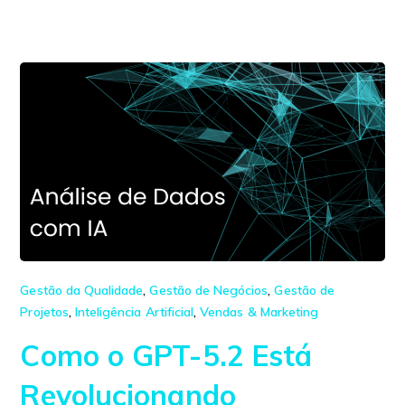
Gestão da Qualidade
,
Gestão de Negócios
,
Gestão de
Projetos
,
Inteligência Artificial
,
Vendas & Marketing
Como o GPT-5.2 Está
Revolucionando