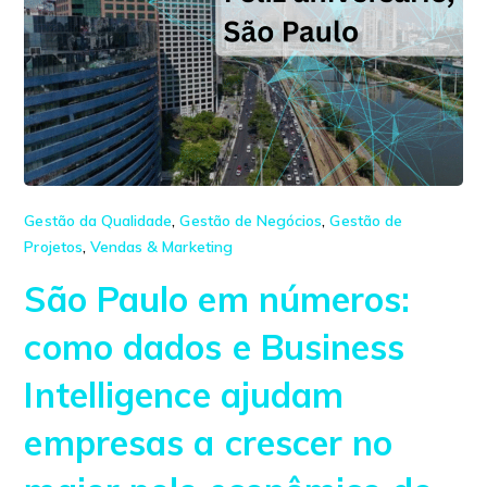
Gestão da Qualidade
,
Gestão de Negócios
,
Gestão de
Projetos
,
Vendas & Marketing
São Paulo em números:
como dados e Business
Intelligence ajudam
empresas a crescer no