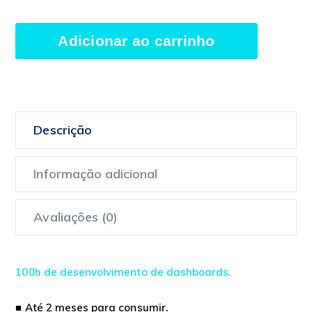
Business
Alternativ
Adicionar ao carrinho
I
-
Desenvolvimento
de
dashboards
Descrição
quantidade
Informação adicional
Avaliações (0)
100h de desenvolvimento de dashboards.
■ Até 2 meses para consumir.