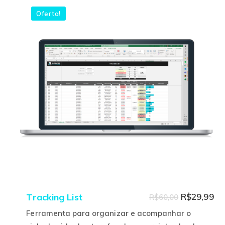
variantes.
Oferta!
As
opções
podem
ser
escolhidas
na
página
do
produto
O
O
Tracking List
R$
29,99
R$
60,00
preço
pr
Ferramenta para organizar e acompanhar o