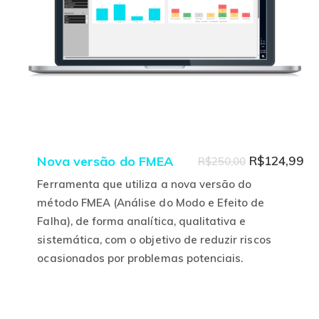
na
págin
do
produ
O
O
Nova versão do FMEA
R$
124,99
R$
250,00
preço
pr
Ferramenta que utiliza a nova versão do
original
at
método FMEA (Análise do Modo e Efeito de
Falha), de forma analítica, qualitativa e
era:
é:
sistemática, com o objetivo de reduzir riscos
R$250,00.
R$
Este
ocasionados por problemas potenciais.
produto
tem
várias