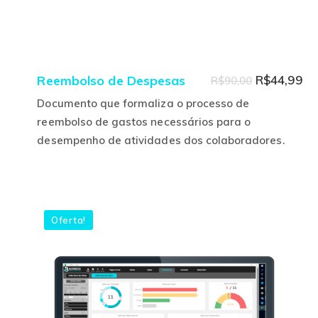
O
O
Reembolso de Despesas
R$
44,99
R$
90,00
preço
pr
Documento que formaliza o processo de
original
at
reembolso de gastos necessários para o
Este
desempenho de atividades dos colaboradores.
era:
é:
produ
R$90,00.
R$
tem
várias
varian
Oferta!
As
opçõe
pode
ser
escolh