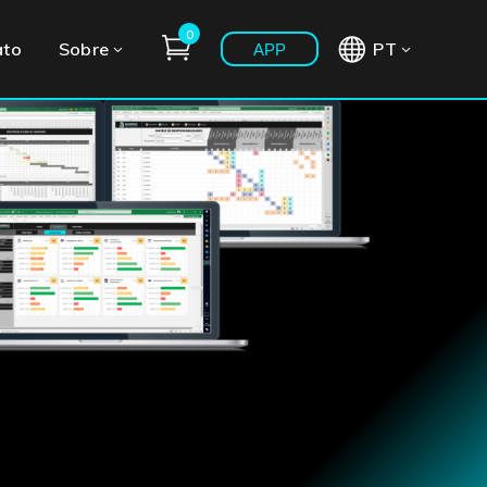
0
ato
Sobre
PT
APP