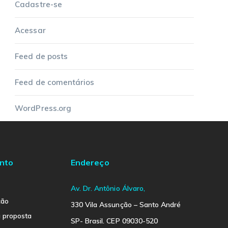
Cadastre-se
Acessar
Feed de posts
Feed de comentários
WordPress.org
nto
Endereço
Av. Dr. Antônio Álvaro,
ção
330 Vila Assunção – Santo André
a proposta
SP- Brasil. CEP 09030-520