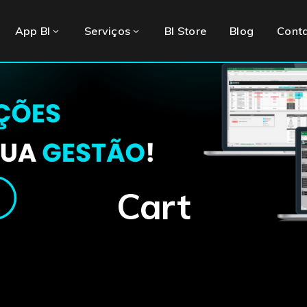
App BI
Serviços
BI Store
Blog
Cont
Cart