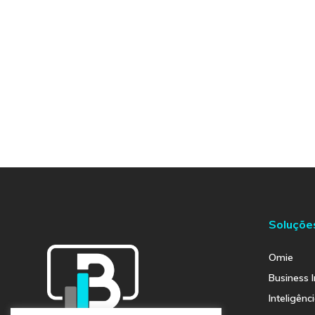
Soluçõe
Omie
Business I
Inteligênci