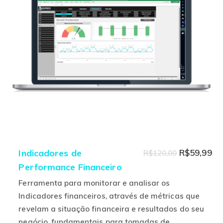
podem
ser
escolhidas
na
página
do
produto
O
O
Indicadores de
R$
59,99
R$
120,00
Performance Financeiro
preço
pr
original
at
Ferramenta para monitorar e analisar os
era:
é:
Indicadores financeiros, através de métricas que
revelam a situação financeira e resultados do seu
R$120,00.
R$
negócio, fundamentais para tomadas de