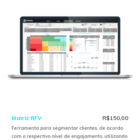
variantes.
As
opções
podem
ser
escolhidas
na
página
do
produto
Matriz RFV
R$
150,00
Ferramenta para segmentar clientes, de acordo
com o respectivo nível de engajamento, utilizando