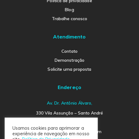
Política de privacidade
Blog
Trabalhe conosco
Atendimento
Contato
Demonstração
Solicite uma proposta
Endereço
Av. Dr. Antônio Álvaro,
330 Vila Assunção – Santo André
SP- Brasil. CEP 09030-520
Usamos cookies para aprimorar a
contact@businessindicator.com
experiência de navegação em nosso