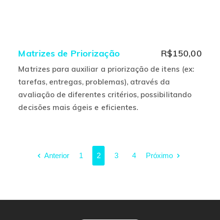
Matrizes de Priorização
R$
150,00
Matrizes para auxiliar a priorização de itens (ex:
tarefas, entregas, problemas), através da
avaliação de diferentes critérios, possibilitando
Este
decisões mais ágeis e eficientes.
produto
tem
várias
Anterior
1
2
3
4
Próximo
variantes.
As
opções
podem
ser