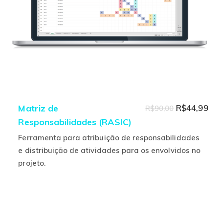
na
página
do
produto
O
O
Matriz de
R$
44,99
R$
90,00
Responsabilidades (RASIC)
preço
pr
original
at
Ferramenta para atribuição de responsabilidades
era:
é:
e distribuição de atividades para os envolvidos no
projeto.
R$90,00.
R$
Este
produto
tem
várias