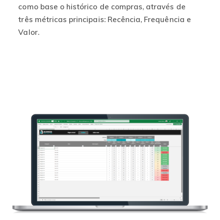
como base o histórico de compras, através de
três métricas principais: Recência, Frequência e
Este
Valor.
produto
tem
várias
variantes.
As
opções
podem
ser
escolhidas
na
página
do
produto