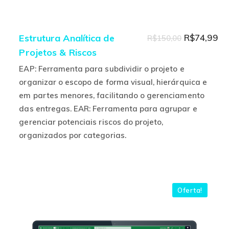
O
O
Estrutura Analítica de
R$
74,99
R$
150,00
Projetos & Riscos
preço
pr
original
at
EAP: Ferramenta para subdividir o projeto e
era:
é:
organizar o escopo de forma visual, hierárquica e
em partes menores, facilitando o gerenciamento
R$150,00.
R$
das entregas. EAR: Ferramenta para agrupar e
gerenciar potenciais riscos do projeto,
organizados por categorias.
Este
produto
tem
várias
Oferta!
variantes.
As
opções