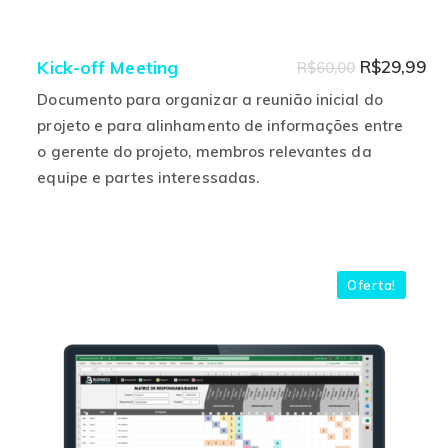
O
O
Kick-off Meeting
R$
29,99
R$
60,00
preço
pr
Documento para organizar a reunião inicial do
original
at
projeto e para alinhamento de informações entre
o gerente do projeto, membros relevantes da
era:
é:
equipe e partes interessadas.
R$60,00.
R$
Este
produto
tem
várias
Oferta!
variantes.
As
opções
podem
ser
escolhidas