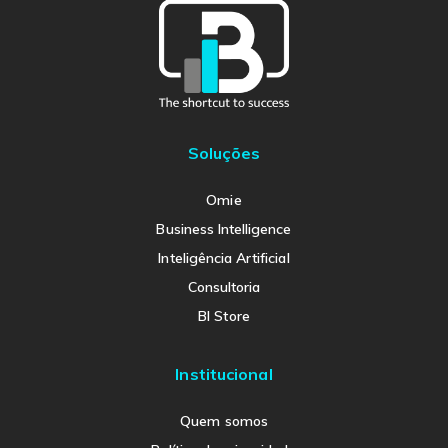
escolhidas
na
página
do
produto
Soluções
Omie
Business Intelligence
Inteligência Artificial
Consultoria
BI Store
Institucional
Quem somos